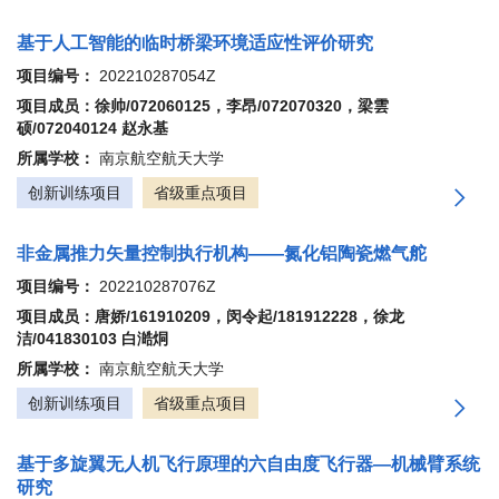
基于人工智能的临时桥梁环境适应性评价研究
项目编号：
202210287054Z
项目成员：徐帅/072060125，李昂/072070320，梁雲
硕/072040124 赵永基
所属学校：
南京航空航天大学
创新训练项目
省级重点项目
非金属推力矢量控制执行机构——氮化铝陶瓷燃气舵
项目编号：
202210287076Z
项目成员：唐娇/161910209，闵令起/181912228，徐龙
洁/041830103 白澔烔
所属学校：
南京航空航天大学
创新训练项目
省级重点项目
基于多旋翼无人机飞行原理的六自由度飞行器—机械臂系统
研究