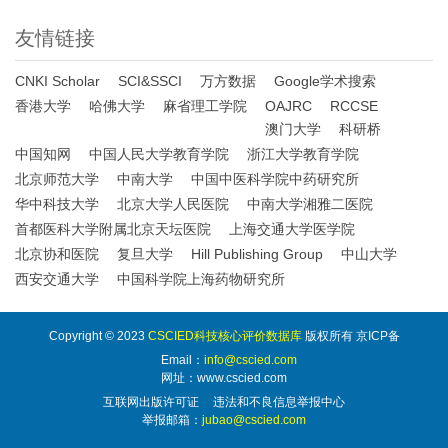
友情链接
CNKI Scholar
SCI&SSCI
万方数据
Google学术搜索
香港大学
哈佛大学
麻省理工学院
OAJRC
RCCSE
澳门大学
科研桥
中国知网
中国人民大学教育学院
浙江大学教育学院
北京师范大学
中南大学
中国中医科学院中药研究所
华中科技大学
北京大学人民医院
中南大学湘雅二医院
首都医科大学附属北京天坛医院
上海交通大学医学院
北京协和医院
复旦大学
Hill Publishing Group
中山大学
西安交通大学
中国科学院上海药物研究所
Copyright © 2023
CSCIED科技核心评价数据库
版权所有 京ICP备
Email：
info@cscied.com
网址：www.cscied.com
互联网出版许可证
违法和不良信息举报中心
举报邮箱：
jubao@cscied.com