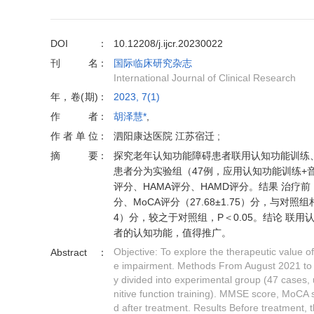
DOI
10.12208/j.ijcr.20230022
刊名
国际临床研究杂志
International Journal of Clinical Research
年，卷(期)
2023, 7(1)
作者
胡泽慧*
,
作者单位
泗阳康达医院 江苏宿迁 ;
摘要
探究老年认知功能障碍患者联用认知功能训练、音
患者分为实验组（47例，应用认知功能训练+
评分、HAMA评分、HAMD评分。结果 治疗前，
分、MoCA评分（27.68±1.75）分，与对照组相
4）分，较之于对照组，P＜0.05。结论 
者的认知功能，值得推广。
Objective: To explore the therapeutic value of
Abstract
e impairment. Methods From August 2021 to Au
y divided into experimental group (47 cases, 
nitive function training). MMSE score, Mo
d after treatment. Results Before treatment, 