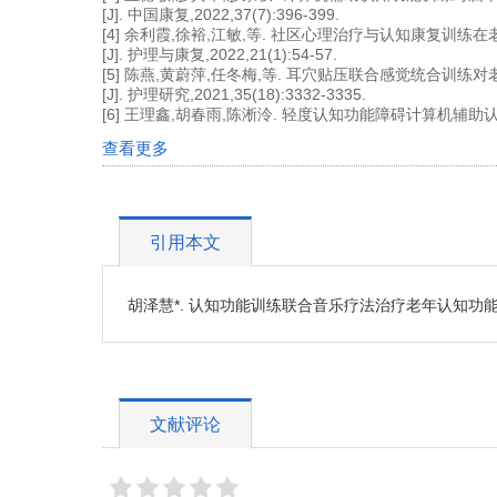
[J]. 中国康复,2022,37(7):396-399.
[4] 余利霞,徐裕,江敏,等. 社区心理治疗与认知康复训
[J]. 护理与康复,2022,21(1):54-57.
[5] 陈燕,黄蔚萍,任冬梅,等. 耳穴贴压联合感觉统合
[J]. 护理研究,2021,35(18):3332-3335.
[6] 王理鑫,胡春雨,陈淅泠. 轻度认知功能障碍计算机辅助认知训练
查看更多
引用本文
胡泽慧*. 认知功能训练联合音乐疗法治疗老年认知功能障碍的应用 [
文献评论