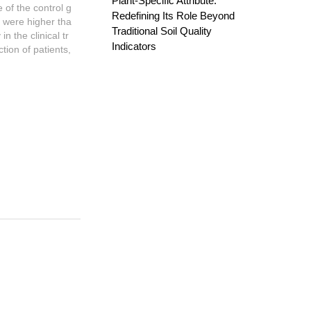
Plant-Specific Attribute:
of the control g
Redefining Its Role Beyond
 were higher tha
Traditional Soil Quality
 the clinical tr
Indicators
tion of patients,