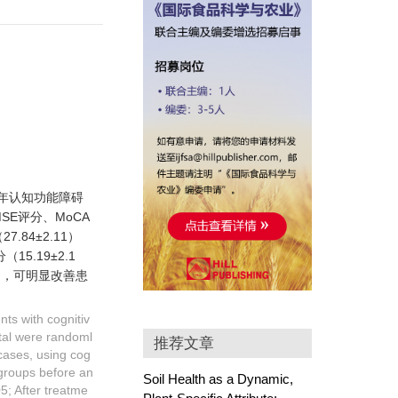
老年认知功能障碍
E评分、MoCA
84±2.11）
15.19±2.1
切，可明显改善患
nts with cognitiv
ital were randoml
推荐文章
 cases, using cog
groups before an
Soil Health as a Dynamic,
5; After treatme