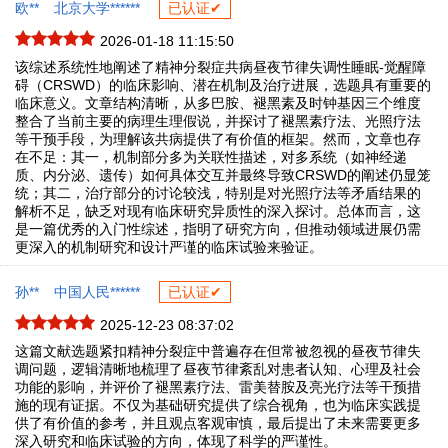
欧**
北京大学******
已认证✔
2026-01-18 11:15:50
该综述系统性地阐述了精神分裂症共病昼夜节律失调性睡眠-觉醒障
碍（CRSWD）的临床影响、潜在机制及治疗进展，选题具有重要的
临床意义。文章结构清晰，从多巴胺、褪黑素及时钟基因三个维度
整合了当前主要的病理生理假说，并探讨了褪黑素疗法、光照疗法
等干预手段，为理解该共病提供了有价值的框架。然而，文章也存
在不足：其一，机制部分多为关联性描述，对多系统（如神经递
质、内分泌、遗传）如何具体交互并最终导致CRSWD的阐述仍显笼
统；其二，治疗部分的讨论较浅，特别是对光照疗法等矛盾结果的
解析不足，缺乏对现有临床研究异质性的深入探讨。总体而言，这
是一篇优秀的入门性综述，指明了研究方向，但推动领域进展仍需
更深入的机制研究和设计严谨的临床试验来验证。
孙**
中国人民******
已认证✔
2025-12-23 08:37:02
这篇文献选题紧扣精神分裂症中普遍存在但常被忽视的昼夜节律失
调问题，逻辑清晰地梳理了昼夜节律紊乱对患者认知、心理及社会
功能的影响，并评价了褪黑素疗法、雷美替胺及亮光疗法等干预措
施的现有证据。不仅为基础研究提供了综合视角，也为临床实践提
供了有价值的参考，并且观点客观审慎，最后提出了未来需要更多
深入研究和临床试验的方向，体现了科学的严谨性。