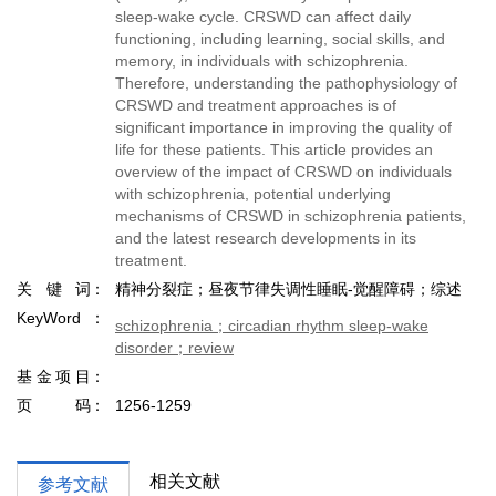
sleep-wake cycle. CRSWD can affect daily
functioning, including learning, social skills, and
memory, in individuals with schizophrenia.
Therefore, understanding the pathophysiology of
CRSWD and treatment approaches is of
significant importance in improving the quality of
life for these patients. This article provides an
overview of the impact of CRSWD on individuals
with schizophrenia, potential underlying
mechanisms of CRSWD in schizophrenia patients,
and the latest research developments in its
treatment.
关键词
精神分裂症；昼夜节律失调性睡眠-觉醒障碍；综述
KeyWord
schizophrenia；circadian rhythm sleep-wake
disorder；review
基金项目
页码
1256-1259
相关文献
参考文献