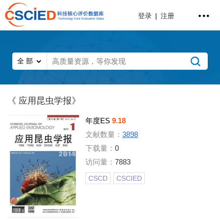
登录
|
注册
《 应用昆虫学报》
年度ES
9.18
文献数量：
3898
下载量：
0
访问量：
7883
CSCD
CSCIED