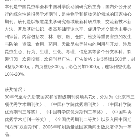
本刊是中国昆虫学会和中国科学院动物研究所主办，国内外公开发
行的综合性通报类学术期刊，是生物学和植物保护领域的国家核心
期刊。该刊是以报道昆虫学研究领域最新科研成果、交流新技术新
方法、普及基础知识、提高基础理论水平、促进学术交流为主要办
刊宗旨。内容包括农、林、牧、医、仓贮、检疫等重要害虫的发生
与防治，资源、食用、药用、天敌昆虫等益虫的利用与开发。涉及
昆虫生态、行为、生理、生化、毒理、信息素等多个分支学科。欢
迎订阅，欢迎投稿，欢迎刊登广告。广告价格：封3整版1500元，封
4整版2000元，内页整版800元，彩色另加1000元，连续刊登优惠
10%-20%。
获奖情况：
90年代至今先后获国家和省部级期刊奖项共7次，分别为《北京市三
项优秀学术期刊奖》、《中国科学院优秀期刊奖》，《中国科学院
优秀期刊三等奖》、《中国科学院优秀期刊二等奖》、《中国科协
优秀学术期刊一等奖》、《全国优秀期刊二等奖》以及入围中国期
刊方阵“双百期刊”。2006年印刷质量被国家新闻出版总署评为一等
品。