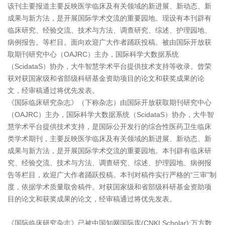
该刊主要报道主要反映医学临床及有关领域的新进展、新动态、新
成果与新方法，是开展国际学术交流的重要园地。现设有本刊辟有
临床研究、经验交流、技术与方法、调查研究、综述、护理园地、
病例报告。等栏目。面向欢迎广大作者踊跃投稿。被由国际开放获
取期刊研究中心（OAJRC）主办，国际科学大数据系统
（ScidataS）协办，大牛智慧学术平台提供技术支持等收录。曾荣
获对获国家级和省部级科研基金资助项目的论文和获奖成果的论
文，经审稿通过将优先发表。
《国际临床研究杂志》（下称杂志）由国际开放获取期刊研究中心
（OAJRC）主办，国际科学大数据系统（ScidataS）协办，大牛智
慧学术平台提供技术支持，是国际公开发行的综合性医药卫生临床
类学术期刊，主要反映医学临床及有关领域的新进展、新动态、新
成果与新方法，是开展国际学术交流的重要园地。本刊辟有临床研
究、经验交流、技术与方法、调查研究、综述、护理园地、病例报
告等栏目，欢迎广大作者踊跃投稿。本刊对稿件实行严格的“三审”制
度，依据学术质量取舍稿件。对获国家级和省部级科研基金资助项
目的论文和获奖成果的论文，经审稿通过将优先发表。
《国际临床研究杂志》已被中国知网国际库(CNKI Scholar);万方数