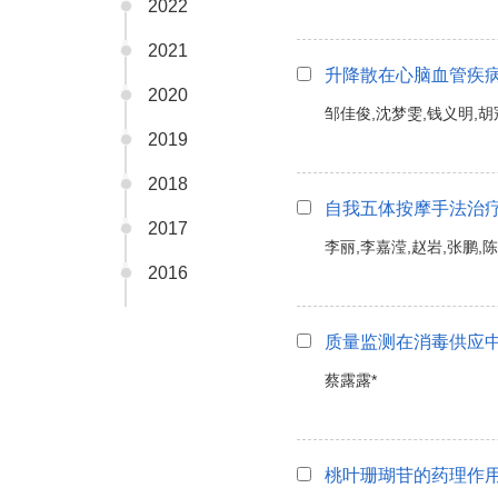
2022
2021
升降散在心脑血管疾
2020
邹佳俊,沈梦雯,钱义明,胡
2019
2018
自我五体按摩手法治
2017
李丽,李嘉滢,赵岩,张鹏,
2016
质量监测在消毒供应
蔡露露*
桃叶珊瑚苷的药理作