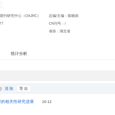
E
期刊研究中心（OAJRC）
总编/主编：陈晓岗
77
CN刊号：/
省份：湖北省
统计分析
 )
清 除
导 出
碍的相关性研究进展
10-12