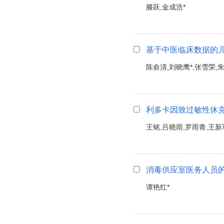
滕跃,金成浩*
基于中医临床数据的
陈俞清,刘晓鹰*,张雪荣,
利多卡因致过敏性休
王铭,吕晓雨,罗雨青,王新
消毒供应室医务人员
谭艳红*