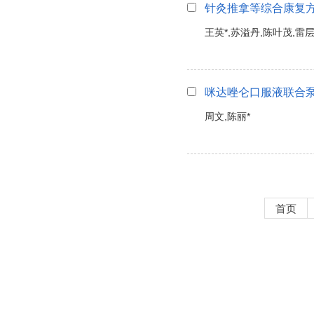
针灸推拿等综合康复
王英*,苏溢丹,陈叶茂,雷
咪达唑仑口服液联合
周文,陈丽*
首页