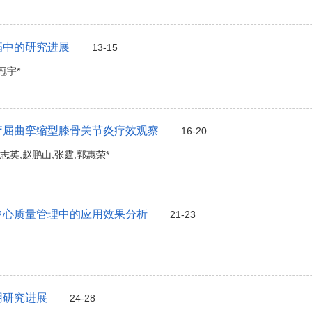
病中的研究进展
13-15
冠宇*
疗屈曲挛缩型膝骨关节炎疗效观察
16-20
陈志英,赵鹏山,张霆,郭惠荣*
中心质量管理中的应用效果分析
21-23
用研究进展
24-28