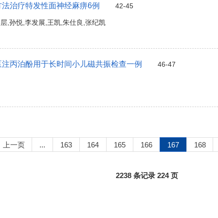
方法治疗特发性面神经麻痹6例
42-45
层层,孙悦,李发展,王凯,朱仕良,张纪凯
泵注丙泊酚用于长时间小儿磁共振检查一例
46-47
上一页
...
163
164
165
166
167
168
2238 条记录 224 页