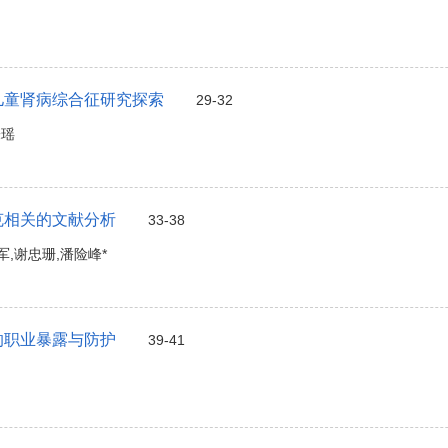
儿童肾病综合征研究探索
29-32
朱瑶
克相关的文献分析
33-38
军,谢忠珊,潘险峰*
的职业暴露与防护
39-41