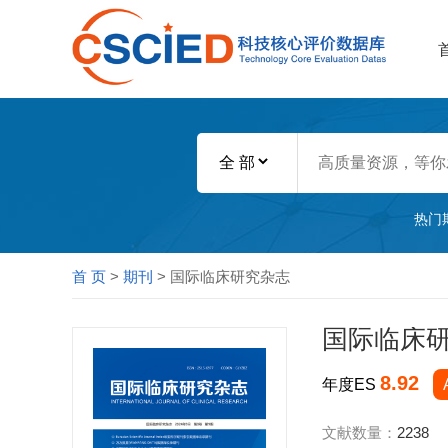
热门
首 页
>
期刊
> 国际临床研究杂志
国际临床
8.92
年度ES
文献数量：
2238