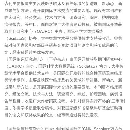
该刊主要报道主要反映医学临床及有关领域的新进展、新动态、新
成果与新方法，是开展国际学术交流的重要园地。现设有本刊辟有
临床研究、经验交流、技术与方法、调查研究、综述、护理园地、
病例报告。等栏目。面向欢迎广大作者踊跃投稿。被由国际开放获
取期刊研究中心（OAJRC）主办，国际科学大数据系统
（ScidataS）协办，大牛智慧学术平台提供技术支持等收录。曾荣
获对获国家级和省部级科研基金资助项目的论文和获奖成果的论
文，经审稿通过将优先发表。
《国际临床研究杂志》（下称杂志）由国际开放获取期刊研究中心
（OAJRC）主办，国际科学大数据系统（ScidataS）协办，大牛智
慧学术平台提供技术支持，是国际公开发行的综合性医药卫生临床
类学术期刊，主要反映医学临床及有关领域的新进展、新动态、新
成果与新方法，是开展国际学术交流的重要园地。本刊辟有临床研
究、经验交流、技术与方法、调查研究、综述、护理园地、病例报
告等栏目，欢迎广大作者踊跃投稿。本刊对稿件实行严格的“三审”制
度，依据学术质量取舍稿件。对获国家级和省部级科研基金资助项
目的论文和获奖成果的论文，经审稿通过将优先发表。
《国际临床研究杂志》已被中国知网国际库(CNKI Scholar);万方数