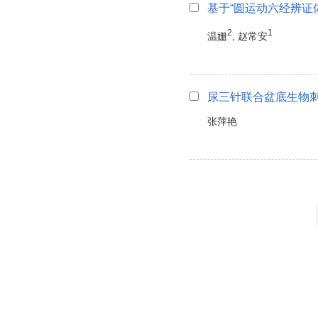
基于“圆运动六经辨证
2
1
温姗
, 赵常安
尿三针联合盆底生物
张萍艳