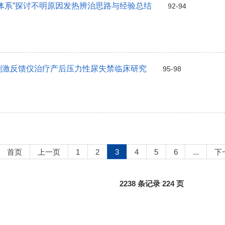
体系”探讨不明原因发热辨治思路与经验总结
92-94
刺激反馈仪治疗产后压力性尿失禁临床研究
95-98
首页
上一页
1
2
3
4
5
6
...
下
2238 条记录 224 页