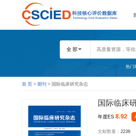
热门
首 页
>
期刊
> 国际临床研究杂志
国际临床
8.92
年度ES
文献数量：
2238