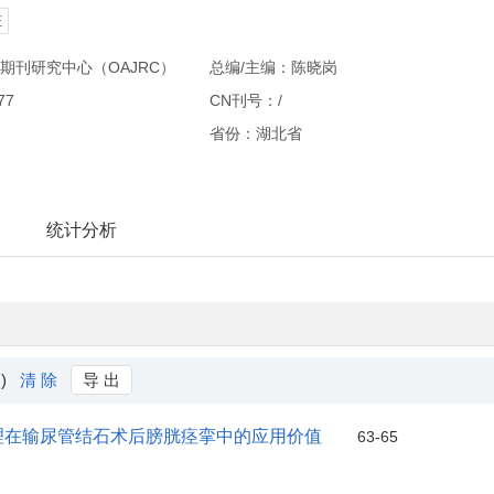
E
期刊研究中心（OAJRC）
总编/主编：陈晓岗
77
CN刊号：/
省份：湖北省
统计分析
 )
清 除
导 出
理在输尿管结石术后膀胱痉挛中的应用价值
63-65