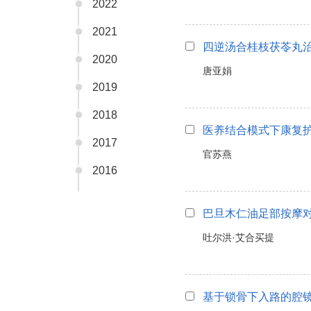
2022
2021
四逆汤合桂枝茯苓丸
2020
唐亚娟
2019
2018
医养结合模式下康复
2017
官苏燕
2016
巴旦木仁油足部按摩
吐尔洪·艾合买提
基于锁骨下入路的腔