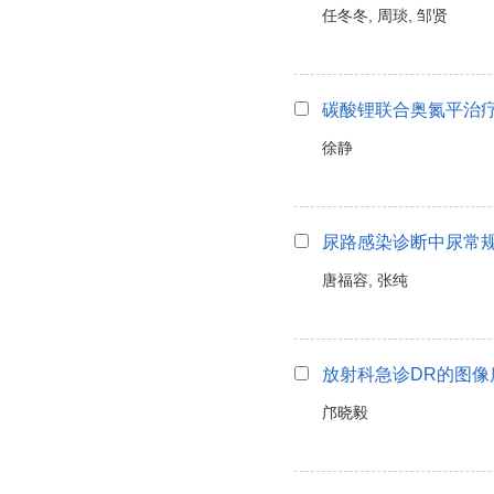
任冬冬, 周琰, 邹贤
碳酸锂联合奥氮平治
徐静
尿路感染诊断中尿常
唐福容, 张纯
放射科急诊DR的图像
邝晓毅