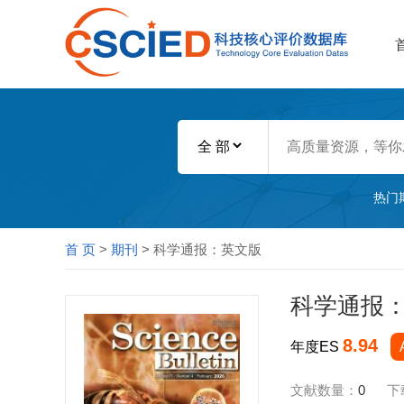
热门
首 页
>
期刊
> 科学通报：英文版
科学通报
8.94
年度ES
文献数量：
0
下