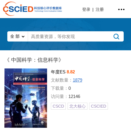
登录
|
注册
《 中国科学：信息科学》
年度ES
8.82
文献数量：
1879
下载量：
0
访问量：
12146
CSCD
北大核心
CSCIED