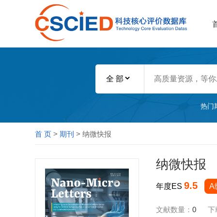
热门
首 页
>
期刊
> 纳微快报
纳微快报
9.5
年度ES
A
文献数量：
0
下