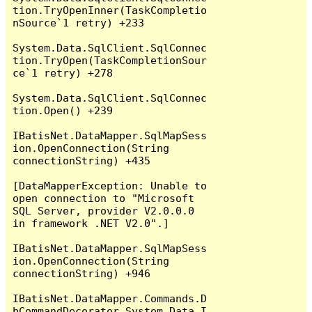
tion.TryOpenInner(TaskCompletio
nSource`1 retry) +233

System.Data.SqlClient.SqlConnec
tion.TryOpen(TaskCompletionSour
ce`1 retry) +278

System.Data.SqlClient.SqlConnec
tion.Open() +239

IBatisNet.DataMapper.SqlMapSess
ion.OpenConnection(String 
connectionString) +435

[DataMapperException: Unable to 
open connection to "Microsoft 
SQL Server, provider V2.0.0.0 
in framework .NET V2.0".]

IBatisNet.DataMapper.SqlMapSess
ion.OpenConnection(String 
connectionString) +946

IBatisNet.DataMapper.Commands.D
bCommandDecorator.System.Data.I