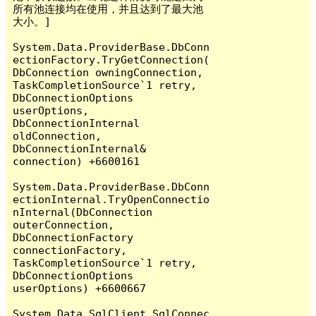
所有池连接均在使用，并且达到了最大池
大小。]

System.Data.ProviderBase.DbConn
ectionFactory.TryGetConnection(
DbConnection owningConnection, 
TaskCompletionSource`1 retry, 
DbConnectionOptions 
userOptions, 
DbConnectionInternal 
oldConnection, 
DbConnectionInternal& 
connection) +6600161

System.Data.ProviderBase.DbConn
ectionInternal.TryOpenConnectio
nInternal(DbConnection 
outerConnection, 
DbConnectionFactory 
connectionFactory, 
TaskCompletionSource`1 retry, 
DbConnectionOptions 
userOptions) +6600667

System.Data.SqlClient.SqlConnec