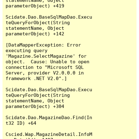
statementName, Object 
parameterObject) +419

Scidate.Dao.BaseSqlMapDao.Execu
teQueryForObject(String 
statementName, Object 
parameterObject) +142

[DataMapperException: Error 
executing query 
'Magazine.SelectMagazine' for 
object.  Cause: Unable to open 
connection to "Microsoft SQL 
Server, provider V2.0.0.0 in 
framework .NET V2.0".]

Scidate.Dao.BaseSqlMapDao.Execu
teQueryForObject(String 
statementName, Object 
parameterObject) +304

Scidate.Dao.MagazineDao.Find(In
t32 ID) +64

Cscied.Wap.MagazineDetail.InfoM