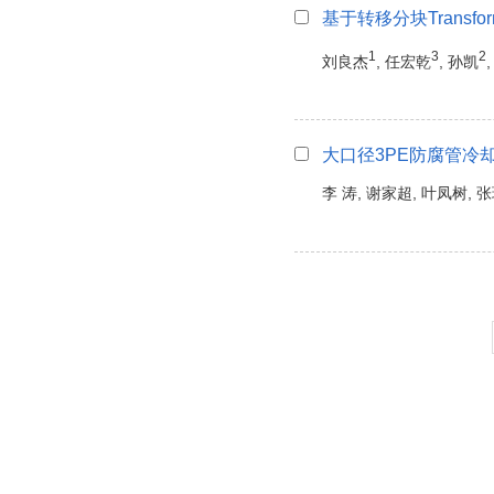
基于转移分块Trans
1
3
2
刘良杰
, 任宏乾
, 孙凯
大口径3PE防腐管冷
李 涛, 谢家超, 叶凤树, 