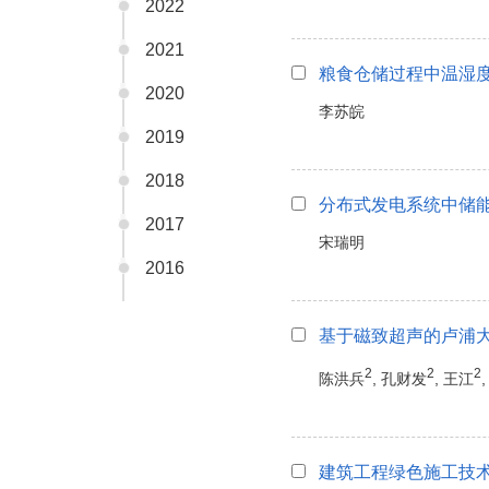
2022
2021
粮食仓储过程中温湿
2020
李苏皖
2019
2018
分布式发电系统中储
2017
宋瑞明
2016
基于磁致超声的卢浦
2
2
2
陈洪兵
, 孔财发
, 王江
建筑工程绿色施工技