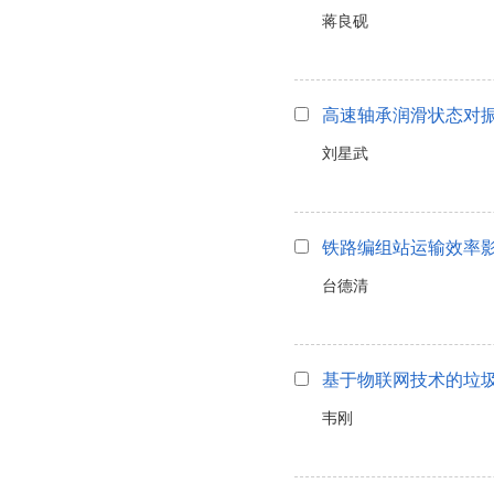
蒋良砚
高速轴承润滑状态对
刘星武
铁路编组站运输效率
台德清
基于物联网技术的垃
韦刚