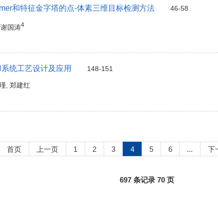
former和特征金字塔的点-体素三维目标检测方法
46-58
4
, 谢国涛
却系统工艺设计及应用
148-151
张瑾, 郑建红
首页
上一页
1
2
3
4
5
6
...
下
697 条记录 70 页