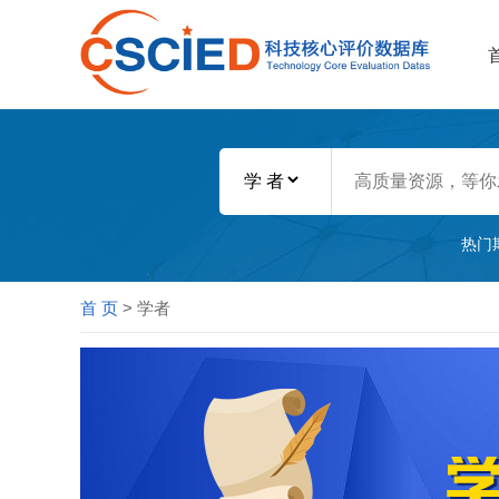
热门
首 页
> 学者