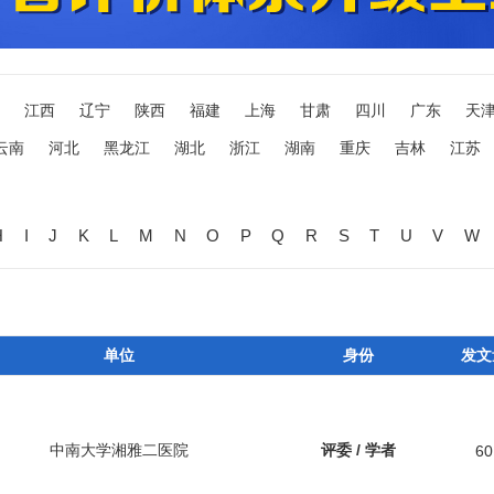
江西
辽宁
陕西
福建
上海
甘肃
四川
广东
天
云南
河北
黑龙江
湖北
浙江
湖南
重庆
吉林
江苏
H
I
J
K
L
M
N
O
P
Q
R
S
T
U
V
W
单位
身份
发文
中南大学湘雅二医院
评委 / 学者
60