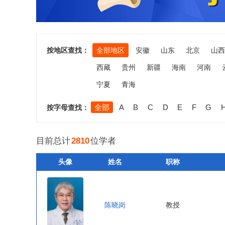
按地区查找：
全部地区
安徽
山东
北京
山西
西藏
贵州
新疆
海南
河南
宁夏
青海
全部
A
B
C
D
E
F
G
按字母查找：
目前总计
2810
位学者
头像
姓名
职称
陈晓岗
教授