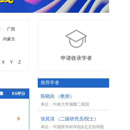
津
广西
内蒙古
申请收录学者
X
Y
Z
推荐学者
量
ES评分
陈晓岗 （教授）
单位：中南大学湘雅二医院
9
张其清 （二级研究员/院士）
单位：中国医学科学院&北京协和医