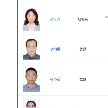
荣培晶
研究员
余细勇
教授
程小全
教授