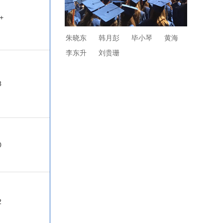
+
朱晓东
韩月彭
毕小琴
黄海
李东升
刘贵珊
8
0
2