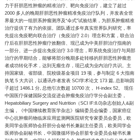
力于肝胆恶性肿瘤的精准治疗、靶向免疫治疗，建立了超过
2000 多人的晚期肝胆恶性肿瘤精准免疫治疗队列，并发表全世
界最大的一组胆系肿瘤测序及“伞式”试验结果，为胆系肿瘤精准
治疗提供了有力的依据。团队通过多年真实世界队列研究，率
先提出免疫靶向联合治疗（免疫治疗 2.0）理念和方案，联合治
疗后在肝胆恶性肿瘤疗效翻倍、现已成为中美肝胆治疗指南的
一部分。进一步提出免疫治疗 3.0 理念，即系统免疫治疗与局部
治疗的早期结合，能够将部分晚期多处转移的肝胆恶性肿瘤患
者成功转化手术，达到无瘤生存，现已成为业内治疗共识。主
持国家级、省部级、院校级基金项目 19 项，参与制定 6 大指南
执笔 5 大共识，以通讯作者发表 SCI学术论文 173 篇, 总影响因
子超过 1486.1 分, 总他引次数超 10700 次， H-index 52。 现任
中国医疗保健国际交流促进会肿瘤免疫治疗学分会副主委，
Hepatobiliary Surgery and Nutrition（SCI IF:8.0)杂志创始人&副
主编，《中国继续教育医学杂志》编辑委员会编委，国家癌症
中心抗肿瘤药物临床应用监测网医院研究专家委员会委员，欧
美同学会医师协会肝胆分会秘书长兼副主任委员，欧美同学会
医师协会副秘书长，中国微循环协会肝脏专业委员会秘书长兼