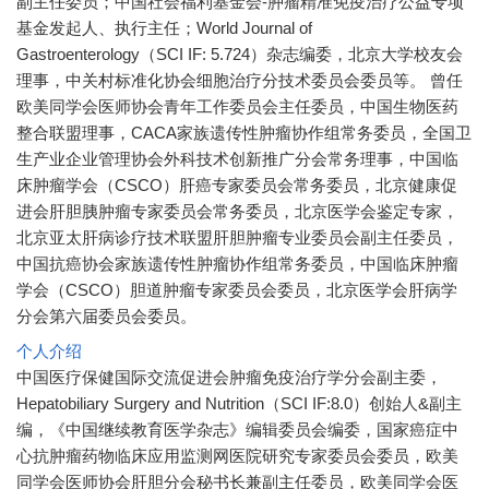
副主任委员；中国社会福利基金会-肿瘤精准免疫治疗公益专项
基金发起人、执行主任；World Journal of
Gastroenterology（SCI IF: 5.724）杂志编委，北京大学校友会
理事，中关村标准化协会细胞治疗分技术委员会委员等。 曾任
欧美同学会医师协会青年工作委员会主任委员，中国生物医药
整合联盟理事，CACA家族遗传性肿瘤协作组常务委员，全国卫
生产业企业管理协会外科技术创新推广分会常务理事，中国临
床肿瘤学会（CSCO）肝癌专家委员会常务委员，北京健康促
进会肝胆胰肿瘤专家委员会常务委员，北京医学会鉴定专家，
北京亚太肝病诊疗技术联盟肝胆肿瘤专业委员会副主任委员，
中国抗癌协会家族遗传性肿瘤协作组常务委员，中国临床肿瘤
学会（CSCO）胆道肿瘤专家委员会委员，北京医学会肝病学
分会第六届委员会委员。
个人介绍
中国医疗保健国际交流促进会肿瘤免疫治疗学分会副主委，
Hepatobiliary Surgery and Nutrition（SCI IF:8.0）创始人&副主
编，《中国继续教育医学杂志》编辑委员会编委，国家癌症中
心抗肿瘤药物临床应用监测网医院研究专家委员会委员，欧美
同学会医师协会肝胆分会秘书长兼副主任委员，欧美同学会医