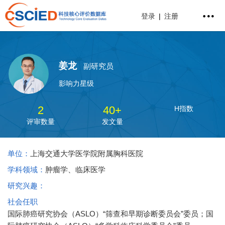
登录
|
注册
姜龙
副研究员
影响力星级
2
40+
H指数
评审数量
发文量
单位：
上海交通大学医学院附属胸科医院
学科领域：
肿瘤学、临床医学
研究兴趣：
社会任职
国际肺癌研究协会（ASLO）“筛查和早期诊断委员会”委员；国